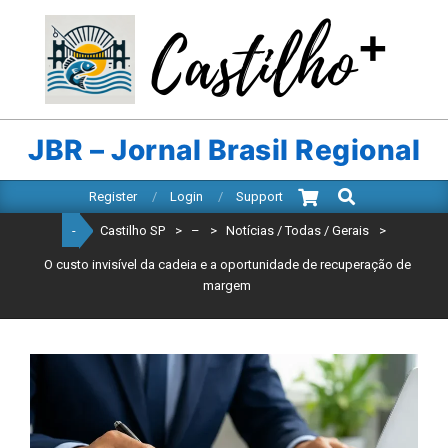
Skip
to
content
CASTILHO
SP
JBR – Jornal Brasil Regional
Search
Primary
Register
Login
Support
Navigation
-
Castilho SP
>
–
>
Notícias / Todas / Gerais
>
Menu
O custo invisível da cadeia e a oportunidade de recuperação de
margem