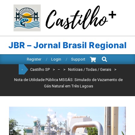
Skip
to
content
CASTILHO
SP
JBR – Jornal Brasil Regional
Search
Primary
Register
Login
Support
Navigation
-
Castilho SP
>
–
>
Notícias / Todas / Gerais
>
Menu
Nota de Utilidade Pública MSGÁS: Simulado de Vazamento de
Gás Natural em Três Lagoas