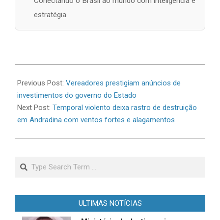
Conectando o Brasil ao mundo com inteligência e
estratégia.
2026-
06-
Previous Post:
Vereadores prestigiam anúncios de
22
investimentos do governo do Estado
Next Post:
Temporal violento deixa rastro de destruição
em Andradina com ventos fortes e alagamentos
Search
ULTIMAS NOTÍCIAS