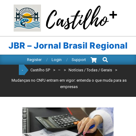
Skip
to
content
CASTILHO
SP
JBR – Jornal Brasil Regional
Search
Primary
Register
Login
Support
Navigation
-
Castilho SP
>
–
>
Notícias / Todas / Gerais
>
Menu
Mudanças no CNPJ entram em vigor: entenda o que muda para as
empresas