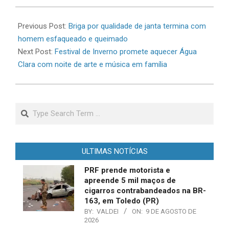
2026-
07-
Previous Post:
Briga por qualidade de janta termina com
06
homem esfaqueado e queimado
Next Post:
Festival de Inverno promete aquecer Água
Clara com noite de arte e música em família
Search
ULTIMAS NOTÍCIAS
PRF prende motorista e
apreende 5 mil maços de
cigarros contrabandeados na BR-
163, em Toledo (PR)
BY:
VALDEI
ON:
9 DE AGOSTO DE
2026