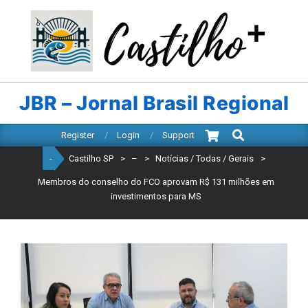
Skip
to
content
CASTILHO
SP
JBR – Jornal Brasil Regional
Search
Primary
Register
Login
Support
Navigation
-
Castilho SP
>
–
>
Notícias / Todas / Gerais
>
Menu
Membros do conselho do FCO aprovam R$ 131 milhões em
investimentos para MS