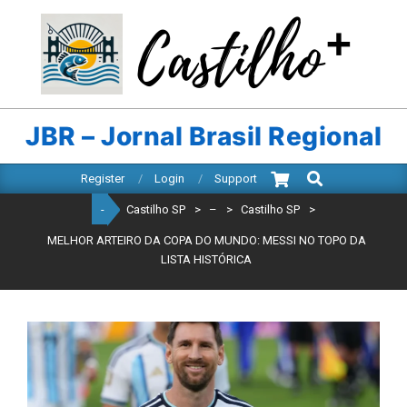
Skip
to
content
CASTILHO
SP
JBR – Jornal Brasil Regional
Search
Primary
Register
Login
Support
Navigation
-
Castilho SP
>
–
>
Castilho SP
>
Menu
MELHOR ARTEIRO DA COPA DO MUNDO: MESSI NO TOPO DA
LISTA HISTÓRICA