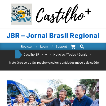
Skip
to
content
CASTILHO
SP
JBR – Jornal Brasil Regional
Search
Primary
Register
Login
Support
Navigation
-
Castilho SP
>
–
>
Notícias / Todas / Gerais
>
Menu
Mato Grosso do Sul recebe veículos e unidades móveis de saúde