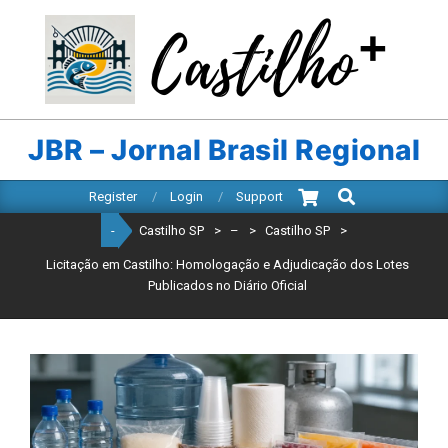
Skip
to
content
CASTILHO
SP
JBR – Jornal Brasil Regional
Search
Primary
Register
Login
Support
Navigation
-
Castilho SP
>
–
>
Castilho SP
>
Menu
Licitação em Castilho: Homologação e Adjudicação dos Lotes
Publicados no Diário Oficial