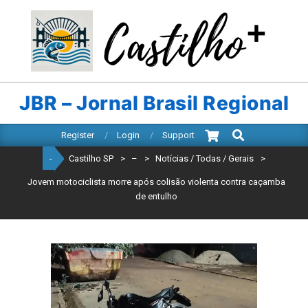
Skip
to
content
CASTILHO
SP
JBR – Jornal Brasil Regional
Search
Primary
Register
Login
Support
Navigation
-
Castilho SP
>
–
>
Notícias / Todas / Gerais
>
Menu
Jovem motociclista morre após colisão violenta contra caçamba
de entulho