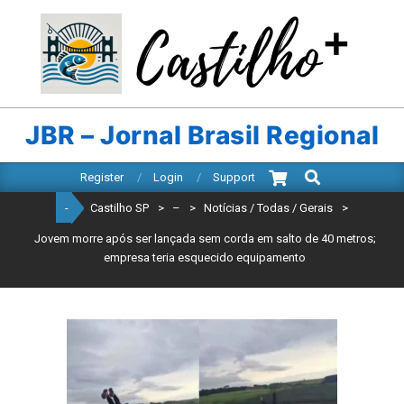
Skip
to
content
CASTILHO
SP
JBR – Jornal Brasil Regional
Search
Primary
Register
Login
Support
Navigation
-
Castilho SP
>
–
>
Notícias / Todas / Gerais
>
Menu
Jovem morre após ser lançada sem corda em salto de 40 metros;
empresa teria esquecido equipamento