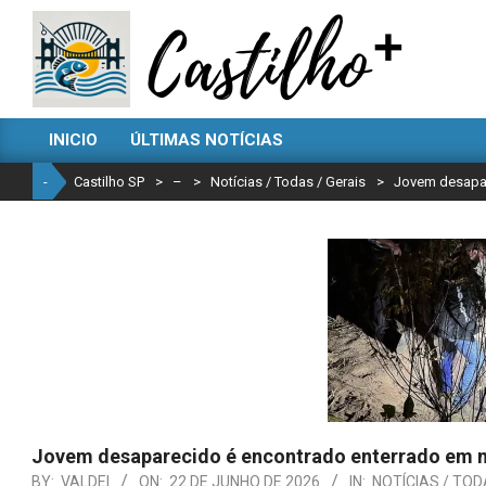
Skip
to
content
CASTILHO
INICIO
ÚLTIMAS NOTÍCIAS
SP
Primary
Navigation
-
Castilho SP
>
–
>
Notícias / Todas / Gerais
>
Jovem desapar
Menu
Jovem desaparecido é encontrado enterrado em 
BY:
VALDEI
ON:
22 DE JUNHO DE 2026
IN:
NOTÍCIAS / TOD