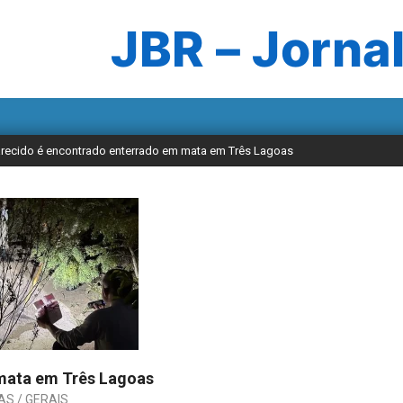
JBR – Jornal
ecido é encontrado enterrado em mata em Três Lagoas
mata em Três Lagoas
AS / GERAIS