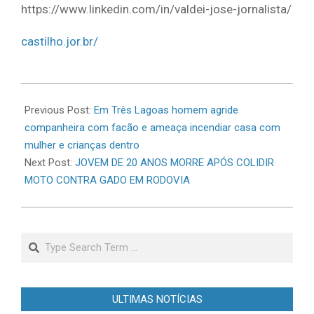
https://www.linkedin.com/in/valdei-jose-jornalista/
castilho.jor.br/
2026-
06-
Previous Post:
Em Três Lagoas homem agride
23
companheira com facão e ameaça incendiar casa com
mulher e crianças dentro
Next Post:
JOVEM DE 20 ANOS MORRE APÓS COLIDIR
MOTO CONTRA GADO EM RODOVIA
Search
ULTIMAS NOTÍCIAS