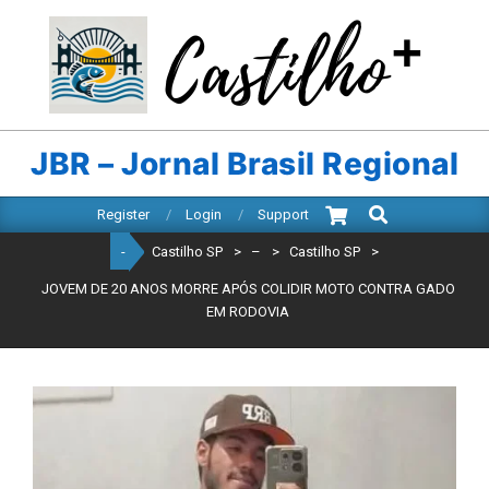
Skip
to
content
CASTILHO
SP
JBR – Jornal Brasil Regional
Search
Primary
Register
Login
Support
Navigation
-
Castilho SP
>
–
>
Castilho SP
>
Menu
JOVEM DE 20 ANOS MORRE APÓS COLIDIR MOTO CONTRA GADO
EM RODOVIA