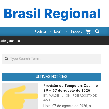
 Brasil Regional
Search
Register
Login
Support
idade garantida
Search
ULTIMAS NOTÍCIAS
Previsão do Tempo em Castilho
SP – 07 de agosto de 2026
BY:
VALDEI
ON:
7 DE AGOSTO DE
2026
Hoje, 07 de agosto de 2026, a