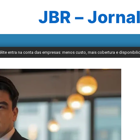
JBR – Jornal
atélite entra na conta das empresas: menos custo, mais cobertura e disponibil