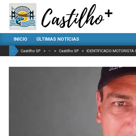
Skip
to
content
CASTILHO
INICIO
ÚLTIMAS NOTÍCIAS
SP
Primary
Navigation
-
Castilho SP
>
–
>
Castilho SP
>
IDENTIFICADO MOTORISTA
Menu