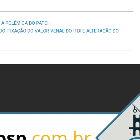
 A POLÊMICA DO PATCH
ADO: FIXAÇÃO DO VALOR VENAL DO ITBI E ALTERAÇÃO DO