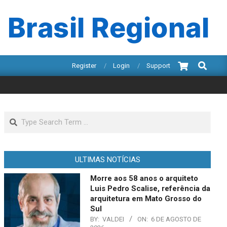
 Brasil Regional
Search
Register
Login
Support
Search
ULTIMAS NOTÍCIAS
Morre aos 58 anos o arquiteto
Luis Pedro Scalise, referência da
arquitetura em Mato Grosso do
Sul
BY:
VALDEI
ON:
6 DE AGOSTO DE