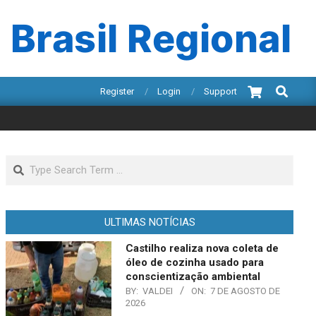
 Brasil Regional
Search
Register
Login
Support
Search
ULTIMAS NOTÍCIAS
Castilho realiza nova coleta de
óleo de cozinha usado para
conscientização ambiental
BY:
VALDEI
ON:
7 DE AGOSTO DE
2026