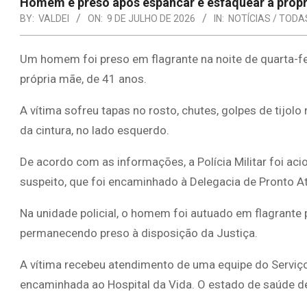
Homem é preso após espancar e esfaquear a próp
BY:
VALDEI
ON:
9 DE JULHO DE 2026
IN:
NOTÍCIAS / TODA
Um homem foi preso em flagrante na noite de quarta-fe
própria mãe, de 41 anos.
A vítima sofreu tapas no rosto, chutes, golpes de tijolo
da cintura, no lado esquerdo.
De acordo com as informações, a Polícia Militar foi ac
suspeito, que foi encaminhado à Delegacia de Pronto 
Na unidade policial, o homem foi autuado em flagrante 
permanecendo preso à disposição da Justiça.
A vítima recebeu atendimento de uma equipe do Serviç
encaminhada ao Hospital da Vida. O estado de saúde de