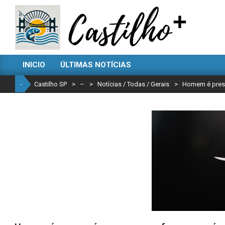
Skip
to
content
CASTILHO
INICIO
ÚLTIMAS NOTÍCIAS
SP
Primary
Navigation
-
Castilho SP
>
–
>
Notícias / Todas / Gerais
>
Homem é preso
Menu