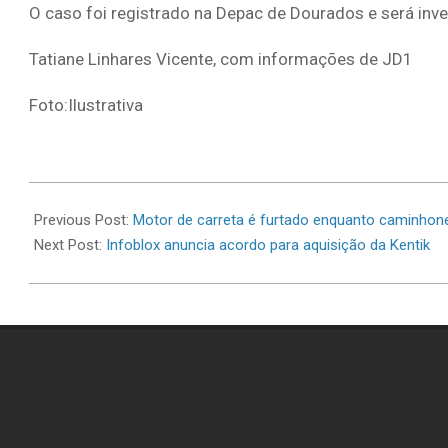
O caso foi registrado na Depac de Dourados e será invest
Tatiane Linhares Vicente, com informações de JD1
Foto:Ilustrativa
2026-
07-
Previous Post:
Motor de carreta é furtado enquanto caminhon
09
Next Post:
Infoblox anuncia acordo para aquisição da Kentik