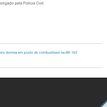
igado pela Polícia Civil.
eiro dormia em posto de combustíveis na BR-163