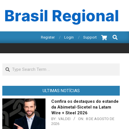
 Brasil Regional
Search
Register
Login
Support
Search
ULTIMAS NOTÍCIAS
Confira os destaques do estande
da Abimetal-Sicetel na Latam
Wire + Steel 2026
BY:
VALDEI
ON:
8 DE AGOSTO DE
2026