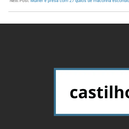
16
Next Post:
Mulher é presa com 27 quilos de maconha escondi