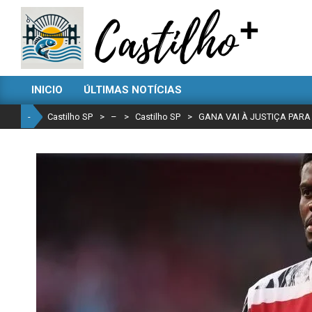
Skip
to
content
CASTILHO
INICIO
ÚLTIMAS NOTÍCIAS
SP
Primary
Navigation
-
Castilho SP
>
–
>
Castilho SP
>
GANA VAI À JUSTIÇA PAR
Menu