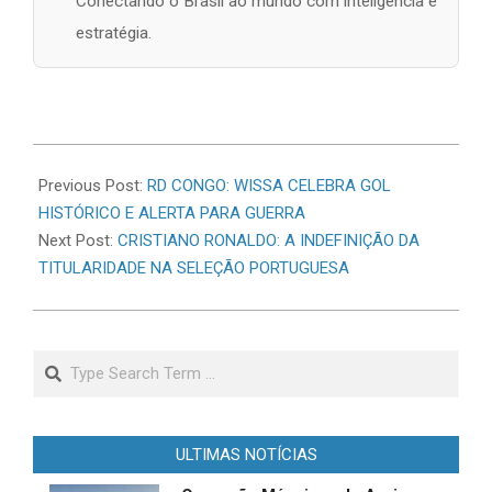
Conectando o Brasil ao mundo com inteligência e
estratégia.
2026-
06-
Previous Post:
RD CONGO: WISSA CELEBRA GOL
17
HISTÓRICO E ALERTA PARA GUERRA
Next Post:
CRISTIANO RONALDO: A INDEFINIÇÃO DA
TITULARIDADE NA SELEÇÃO PORTUGUESA
Search
ULTIMAS NOTÍCIAS