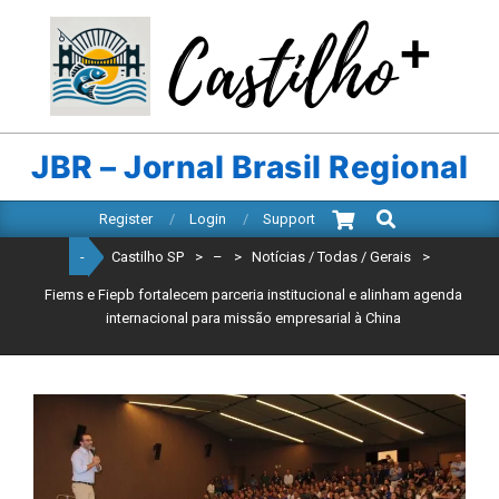
Skip
to
content
CASTILHO
SP
JBR – Jornal Brasil Regional
Search
Primary
Register
Login
Support
Navigation
-
Castilho SP
>
–
>
Notícias / Todas / Gerais
>
Menu
Fiems e Fiepb fortalecem parceria institucional e alinham agenda
internacional para missão empresarial à China