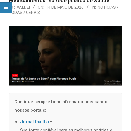
Medicamentos” na rede pública de Saúde
BY:
VALDEI
ON:
14 DE MAIO DE 2026
IN:
NOTÍCIAS /
TODAS / GERAIS
Continue sempre bem informado acessando
nossos portais:
Jornal Dia Dia
–
Sua fonte confiável para as melhores notícias e