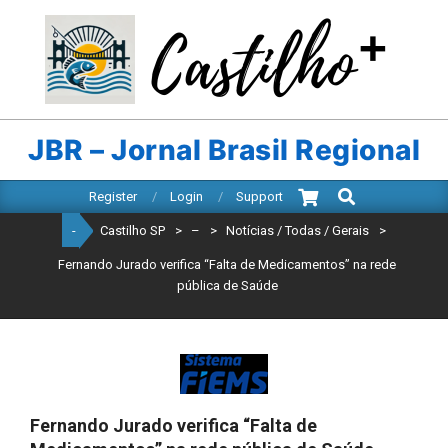
Skip
to
content
CASTILHO
SP
JBR – Jornal Brasil Regional
Search
Primary
Register
Login
Support
Navigation
-
Castilho SP
>
–
>
Notícias / Todas / Gerais
>
Menu
Fernando Jurado verifica “Falta de Medicamentos” na rede
pública de Saúde
Fernando Jurado verifica “Falta de