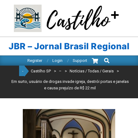
Skip
to
content
CASTILHO
SP
JBR – Jornal Brasil Regional
Search
Primary
Register
Login
Support
Navigation
-
Castilho SP
>
–
>
Notícias / Todas / Gerais
>
Menu
Em surto, usuário de drogas invade igreja, destrói portas e janelas
e causa prejuízo de R$ 22 mil