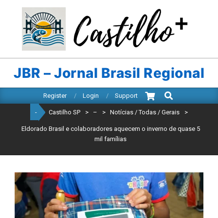
Skip
to
content
CASTILHO
SP
JBR – Jornal Brasil Regional
Search
Primary
Register
Login
Support
Navigation
-
Castilho SP
>
–
>
Notícias / Todas / Gerais
>
Menu
Eldorado Brasil e colaboradores aquecem o inverno de quase 5
mil famílias