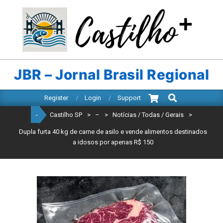
Skip
to
content
CASTILHO
SP
JBR – Jornal Brasil Regional
Search
Primary
Register
Login
Support
Navigation
-
Castilho SP
>
–
>
Notícias / Todas / Gerais
>
Menu
Dupla furta 40 kg de carne de asilo e vende alimentos destinados
a idosos por apenas R$ 150