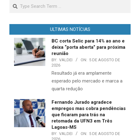
Search
ULTIMAS NOTÍCIAS
BC corta Selic para 14% ao ano e
deixa “porta aberta” para próxima
reunião
BY:
VALDEI
ON:
5 DE AGOSTO DE
2026
Resultado já era amplamente
esperado pelo mercado e marca a
quarta redução
Fernando Jurado agradece
empregos mas cobra pendências
que ficaram para trás na
retomada da UFN3 em Três
Lagoas-MS
BY:
VALDEI
ON:
5 DE AGOSTO DE
2026