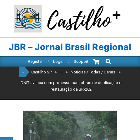
Skip
to
content
CASTILHO
SP
JBR – Jornal Brasil Regional
Search
Primary
Register
Login
Support
Navigation
-
Castilho SP
>
–
>
Notícias / Todas / Gerais
>
Menu
DNIT avança com processo para obras de duplicação e
restauração da BR-262