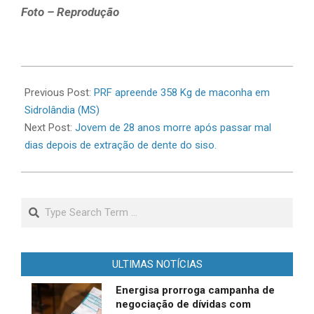
Foto – Reprodução
2026-
06-
Previous Post:
PRF apreende 358 Kg de maconha em
11
Sidrolândia (MS)
Next Post:
Jovem de 28 anos morre após passar mal
dias depois de extração de dente do siso.
Search
ULTIMAS NOTÍCIAS
Energisa prorroga campanha de
negociação de dívidas com