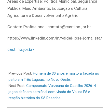
Áreas de Expertise: Política Municipal, Segurança
Pública, Meio Ambiente, Educação e Cultura,
Agricultura e Desenvolvimento Agrário.
Contato Profissional: contato@castilho.jor.br
https://www.linkedin.com/in/valdei-jose-jornalista/
castilho.jor.br/
2026-
07-
Previous Post:
Homem de 30 anos é morto a facada no
05
peito em Três Lagoas, no Novo Oeste:
Next Post:
Campeonato Varzeano de Castilho 2026: 4
jogos definem semifinal com virada do Vai na Fé e
reação histórica do Só Resenha