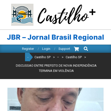
Skip
to
content
CASTILHO
SP
JBR – Jornal Brasil Regional
Search
Primary
Register
Login
Support
Navigation
-
Castilho SP
>
–
>
Castilho SP
>
Menu
DISCUSSAO ENTRE PREFEITO DE NOVA INDEPENDÊNCIA
TERMINA EM VIOLÊNCIA