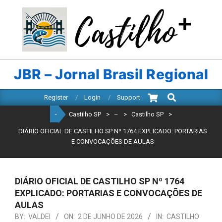
Skip
to
content
CASTILHO
SP
JBR – Jornal Brasil Regional
Search
Primary
Register
Login
Support
Navigation
-
Castilho SP
>
–
>
Castilho SP
>
Menu
DIÁRIO OFICIAL DE CASTILHO SP Nº 1764 EXPLICADO: PORTARIAS
E CONVOCAÇÕES DE AULAS
DIÁRIO OFICIAL DE CASTILHO SP Nº 1764
EXPLICADO: PORTARIAS E CONVOCAÇÕES DE
AULAS
BY:
VALDEI
ON:
2 DE JUNHO DE 2026
IN:
CASTILHO