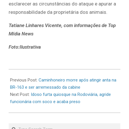
esclarecer as circunstâncias do ataque e apurar a
responsabilidade da proprietária dos animais.
Tatiane Linhares Vicente, com informações de Top
Mídia News
Foto:Ilustrativa
2026-
06-
Previous Post:
Caminhoneiro morre após atingir anta na
12
BR-163 e ser arremessado da cabine
Next Post:
Idoso furta quiosque na Rodoviária, agride
funcionária com soco e acaba preso
Search