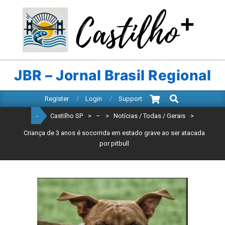
Skip
to
content
CASTILHO
SP
JBR – Jornal Brasil Regional
Search
Primary
Register
Login
Support
Navigation
-
Castilho SP
>
–
>
Notícias / Todas / Gerais
>
Menu
Criança de 3 anos é socorrida em estado grave ao ser atacada
por pitbull