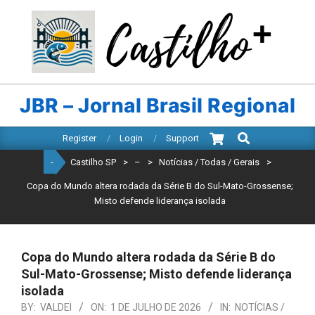
Skip
to
content
CASTILHO
SP
JBR – Jornal Brasil Regional
Search
Primary
Register
Login
Support
Navigation
-
Castilho SP
>
–
>
Notícias / Todas / Gerais
>
Menu
Copa do Mundo altera rodada da Série B do Sul-Mato-Grossense;
Misto defende liderança isolada
Copa do Mundo altera rodada da Série B do
Sul-Mato-Grossense; Misto defende liderança
isolada
BY:
VALDEI
ON:
1 DE JULHO DE 2026
IN:
NOTÍCIAS /