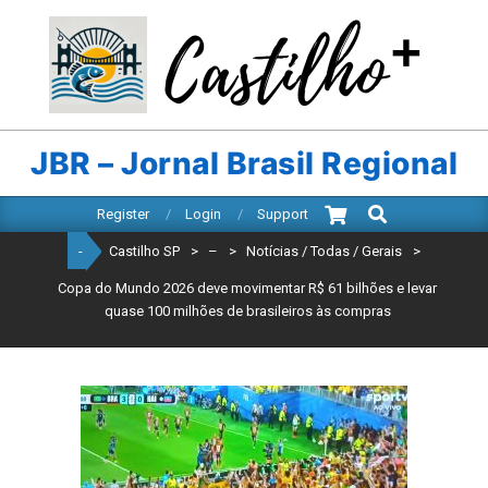
Skip
to
content
CASTILHO
SP
JBR – Jornal Brasil Regional
Search
Primary
Register
Login
Support
Navigation
-
Castilho SP
>
–
>
Notícias / Todas / Gerais
>
Menu
Copa do Mundo 2026 deve movimentar R$ 61 bilhões e levar
quase 100 milhões de brasileiros às compras