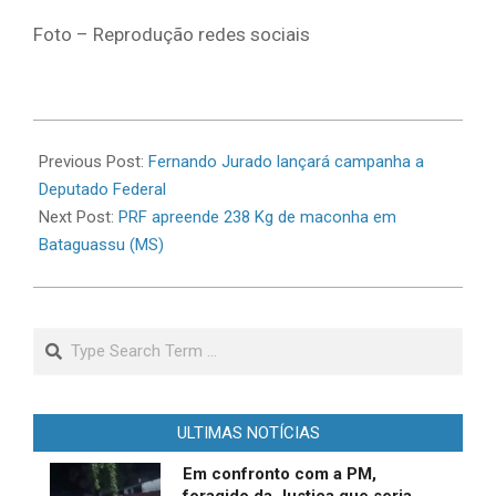
Foto – Reprodução redes sociais
2026-
06-
Previous Post:
Fernando Jurado lançará campanha a
22
Deputado Federal
Next Post:
PRF apreende 238 Kg de maconha em
Bataguassu (MS)
Search
ULTIMAS NOTÍCIAS
Em confronto com a PM,