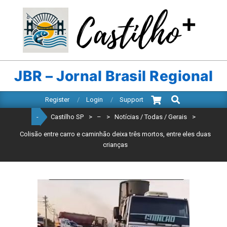
Skip
to
content
CASTILHO
SP
JBR – Jornal Brasil Regional
Search
Primary
Register
Login
Support
Navigation
-
Castilho SP
>
–
>
Notícias / Todas / Gerais
>
Menu
Colisão entre carro e caminhão deixa três mortos, entre eles duas
crianças