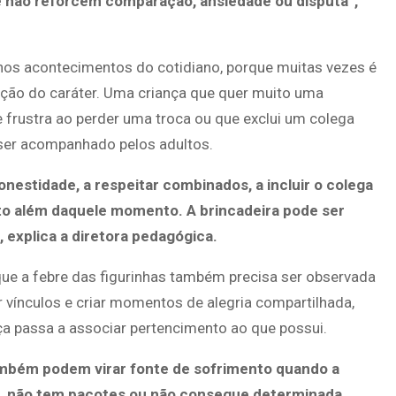
e não reforcem comparação, ansiedade ou disputa”,
enos acontecimentos do cotidiano, porque muitas vezes é
ção do caráter. Uma criança que quer muito uma
e frustra ao perder uma troca ou que exclui um colega
ser acompanhado pelos adultos.
nestidade, a respeitar combinados, a incluir o colega
ito além daquele momento. A brincadeira pode ser
, explica a diretora pedagógica.
que a febre das figurinhas também precisa ser observada
r vínculos e criar momentos de alegria compartilhada,
 passa a associar pertencimento ao que possui.
ambém podem virar fonte de sofrimento quando a
m, não tem pacotes ou não consegue determinada