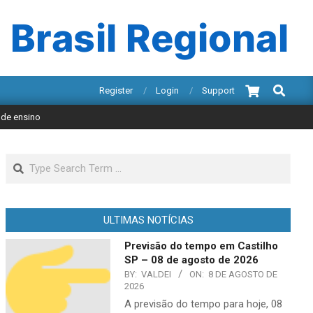
 Brasil Regional
Search
Register
Login
Support
 de ensino
Search
ULTIMAS NOTÍCIAS
Previsão do tempo em Castilho
SP – 08 de agosto de 2026
BY:
VALDEI
ON:
8 DE AGOSTO DE
2026
A previsão do tempo para hoje, 08