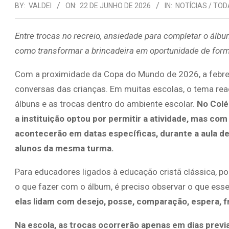
BY:
VALDEI
ON:
22 DE JUNHO DE 2026
IN:
NOTÍCIAS / TOD
Entre trocas no recreio, ansiedade para completar o álbu
como transformar a brincadeira em oportunidade de for
Com a proximidade da Copa do Mundo de 2026, a febre d
conversas das crianças. Em muitas escolas, o tema reace
álbuns e as trocas dentro do ambiente escolar.
No Colé
a instituição optou por permitir a atividade, mas 
acontecerão em datas específicas, durante a aula d
alunos da mesma turma.
Para educadores ligados à educação cristã clássica, po
o que fazer com o álbum, é preciso observar o que ess
elas lidam com desejo, posse, comparação, espera, f
Na escola, as trocas ocorrerão apenas em dias prev