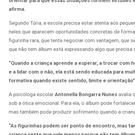
orientar para que essas situações formem virtudes 
afirma.
Segundo Túria, a escola precisa estar atenta aos pequ
neles que aparecem oportunidades concretas de forma
figurinha rara, que tenta negociar com vantagem, que s
que não tem álbum está expressando algo que precisa 
“Quando a criança aprende a esperar, a trocar com ho
e a lidar com o não, ela está sendo educada para mu
formativa quando existe sentido, limite e orientação”
A psicóloga escolar
Antonella Bongarra Nunes
avalia 
sob a ótica emocional. Para ela, o álbum pode fortalece
mas também pode produzir sofrimento quando a criança
“As figurinhas podem ser ponto de encontro, mas t
criança sente que vale menos porque não tem álbu