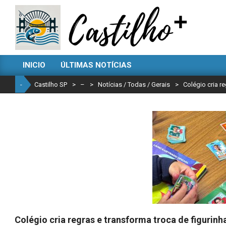
Skip
to
content
CASTILHO
INICIO
ÚLTIMAS NOTÍCIAS
SP
Primary
Navigation
-
Castilho SP
>
–
>
Notícias / Todas / Gerais
>
Colégio cria 
Menu
Colégio cria regras e transforma troca de figuri