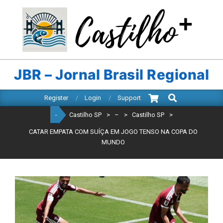
Skip
to
content
CASTILHO
SP
JBR – Jornal Brasil Regional
Search
Primary
Register
Login
Support
Navigation
-
Castilho SP
>
–
>
Castilho SP
>
Menu
CATAR EMPATA COM SUÍÇA EM JOGO TENSO NA COPA DO
MUNDO