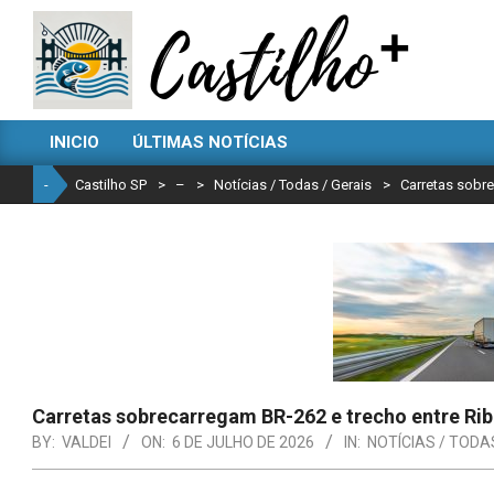
Skip
to
content
CASTILHO
INICIO
ÚLTIMAS NOTÍCIAS
SP
Primary
Navigation
-
Castilho SP
>
–
>
Notícias / Todas / Gerais
>
Carretas sobre
Menu
Carretas sobrecarregam BR-262 e trecho entre Rib
BY:
VALDEI
ON:
6 DE JULHO DE 2026
IN:
NOTÍCIAS / TODA