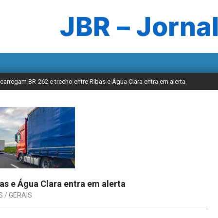
JBR – Jornal
carregam BR-262 e trecho entre Ribas e Água Clara entra em alerta
as e Água Clara entra em alerta
S / GERAIS