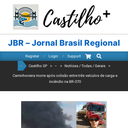
Skip
to
content
CASTILHO
SP
JBR – Jornal Brasil Regional
Search
Primary
Register
Login
Support
Navigation
-
Castilho SP
>
–
>
Notícias / Todas / Gerais
>
Menu
Caminhoneira morre após colisão entre três veículos de carga e
incêndio na BR-070