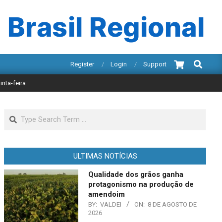
 Brasil Regional
Search
Register
Login
Support
nta-feira
Search
ULTIMAS NOTÍCIAS
Qualidade dos grãos ganha
protagonismo na produção de
amendoim
BY:
VALDEI
ON:
8 DE AGOSTO DE
2026