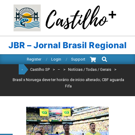
Skip
to
content
CASTILHO
SP
JBR – Jornal Brasil Regional
Search
Primary
Register
Login
Support
Navigation
-
Castilho SP
>
–
>
Notícias / Todas / Gerais
>
Menu
Brasil x Noruega deve ter horário de início alterado; CBF aguarda
Fifa