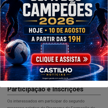
celulose com capacidade para produzir 3,5 milhões
de toneladas por ano. A localização do projeto é
estratégica, a 50 quilômetros de Inocência, ao lado
do Rio Sucuriú.
A fase de terraplanagem teve início em 2024, com
a expectativa de operação no final de 2027. O
projeto não apenas respeita a biodiversidade local,
mas também promete gerar mais de 14 mil
oportunidades de trabalho durante as obras e
empregar cerca de 6 mil pessoas após a
inauguração.
Participação e Inscrições
Os interessados em participar do segundo