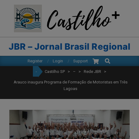
modal-check
Skip
to
content
CASTILHO
SP
JBR – Jornal Brasil Regional
Search
Primary
Register
Login
Support
Navigation
-
Castilho SP
>
–
>
Rede JBR
>
Menu
Arauco inaugura Programa de Formação de Motoristas em Três
Lagoas