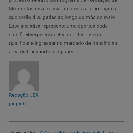
processo seletivo do Programa de Formação de
Motoristas devem ficar atentos às informações
que serão divulgadas ao longo do mês de maio.
Essa iniciativa representa uma oportunidade
significativa para aqueles que desejam se
qualificar e ingressar no mercado de trabalho na
área de transporte e logística.
Redação JBR
jbr.jor.br
2026-
05-
Previous Post:
Ação da PRF no país em combate ao