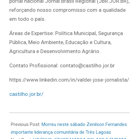
portal nacional Jornal Brasil Regional (JBR.JOR.BR),
reforçando nosso compromisso com a qualidade
em todo o país.
Áreas de Expertise: Política Municipal, Segurança
Pública, Meio Ambiente, Educação e Cultura,
Agricultura e Desenvolvimento Agrário.
Contato Profissional: contato@castilho.jor.br
https://www.linkedin.com/in/valdei-jose-jornalista/
castilho.jor.br/
2026-
06-
Previous Post:
Morreu neste sábado Zenilson Fernandes
13
importante liderança comunitária de Três Lagoas