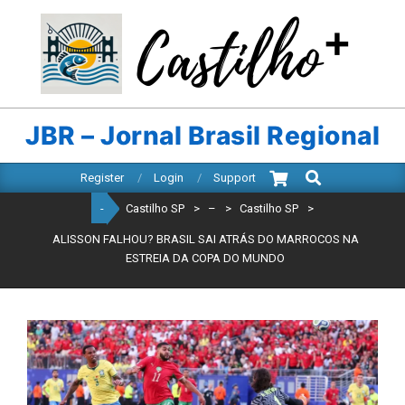
Skip
to
content
CASTILHO
SP
JBR – Jornal Brasil Regional
Search
Primary
Register
Login
Support
Navigation
-
Castilho SP
>
–
>
Castilho SP
>
Menu
ALISSON FALHOU? BRASIL SAI ATRÁS DO MARROCOS NA
ESTREIA DA COPA DO MUNDO