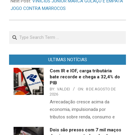
Next Post:
VINÍCIUS JÚNIOR MARCA GOLAÇO E EMPATA
JOGO CONTRA MARROCOS
Search
ULTIMAS NOTÍCIAS
Com IR e IOF, carga tributária
bate recorde e chega a 32,4% do
PIB
BY:
VALDEI
ON:
8 DE AGOSTO DE
2026
Arrecadação cresce acima da
economia, impulsionada por
tributos sobre renda, consumo e
Dois são presos com 7 mil maços