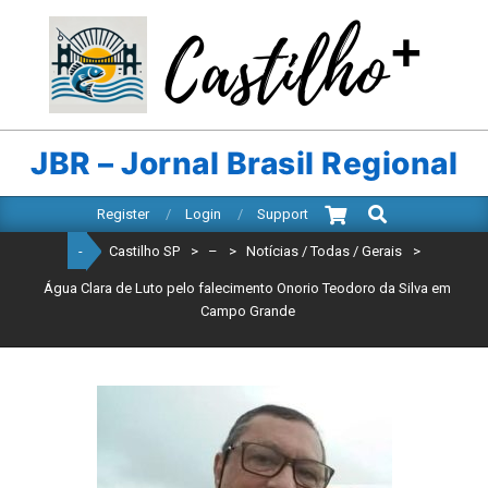
Skip
to
content
CASTILHO
SP
JBR – Jornal Brasil Regional
Search
Primary
Register
Login
Support
Navigation
-
Castilho SP
>
–
>
Notícias / Todas / Gerais
>
Menu
Água Clara de Luto pelo falecimento Onorio Teodoro da Silva em
Campo Grande